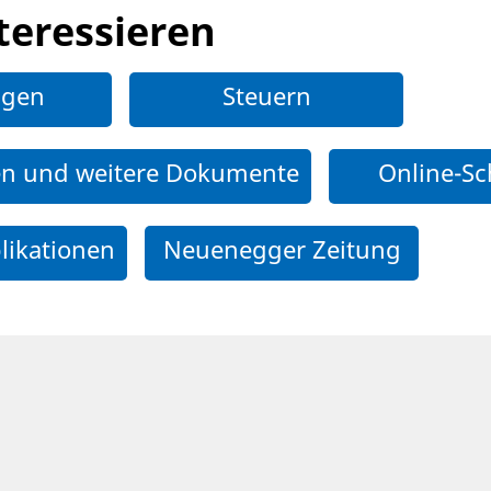
teressieren
ngen
Steuern
en und weitere Dokumente
Online-Sc
likationen
Neuenegger Zeitung