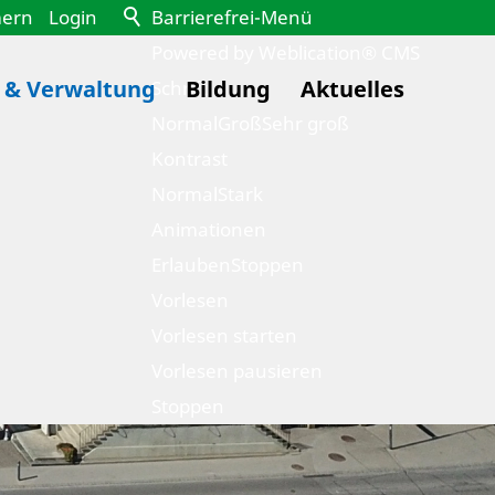
mern
Login
Barrierefrei-Menü
Powered by Weblication® CMS
k & Verwaltung
Bildung
Aktuelles
Schrift
Normal
Groß
Sehr groß
Kontrast
Normal
Stark
Animationen
Erlauben
Stoppen
Vorlesen
Vorlesen starten
Vorlesen pausieren
Stoppen