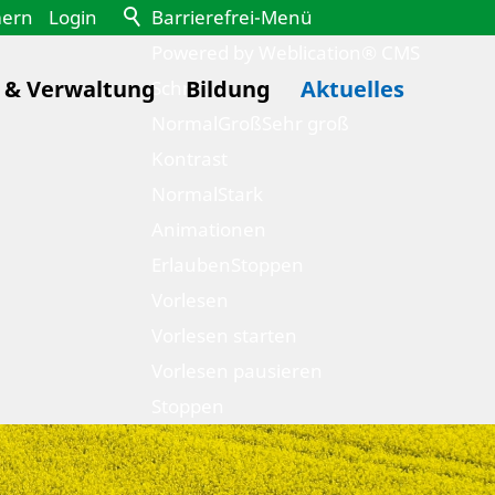
mern
Login
Barrierefrei-Menü
Powered by Weblication® CMS
k & Verwaltung
Bildung
Aktuelles
Schrift
Normal
Groß
Sehr groß
Kontrast
Normal
Stark
Animationen
Erlauben
Stoppen
Vorlesen
Vorlesen starten
Vorlesen pausieren
Stoppen