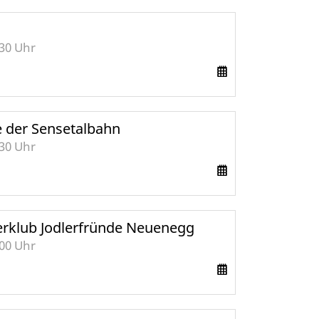
:30 Uhr
 der Sensetalbahn
:30 Uhr
lerklub Jodlerfründe Neuenegg
:00 Uhr