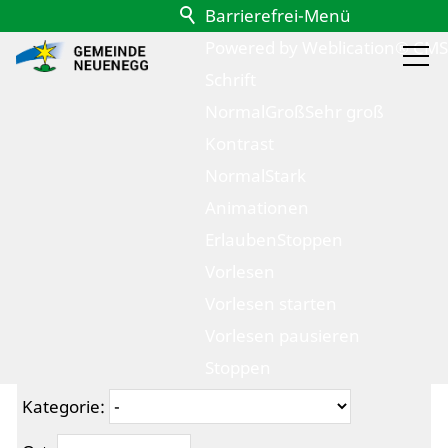
Barrierefrei-Menü
Powered by Weblication® CMS
Schrift
Normal
Groß
Sehr groß
Kontrast
Normal
Stark
Animationen
Erlauben
Stoppen
Anlässe
Vorlesen
Vorlesen starten
Vorlesen pausieren
Textfilter:
Stoppen
Kategorie: