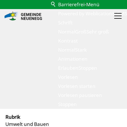
Barrierefrei-Menü
Powered by Weblication® CMS
Schrift
Normal
Groß
Sehr groß
Kontrast
Normal
Stark
Animationen
Erlauben
Stoppen
Vorlesen
zurück zur Übersicht
Vorlesen starten
Luft und Klima
Vorlesen pausieren
Stoppen
Rubrik
Umwelt und Bauen