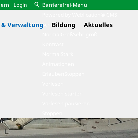
mern
Login
Barrierefrei-Menü
Powered by Weblication® CMS
k & Verwaltung
Bildung
Aktuelles
Schrift
Normal
Groß
Sehr groß
Kontrast
Normal
Stark
Animationen
Erlauben
Stoppen
Vorlesen
Vorlesen starten
Vorlesen pausieren
Stoppen