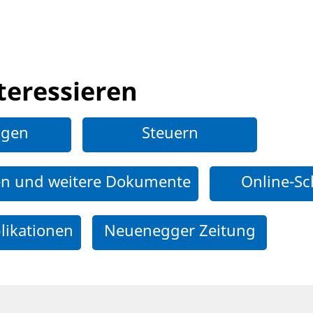
teressieren
ngen
Steuern
en und weitere Dokumente
Online-Sc
likationen
Neuenegger Zeitung