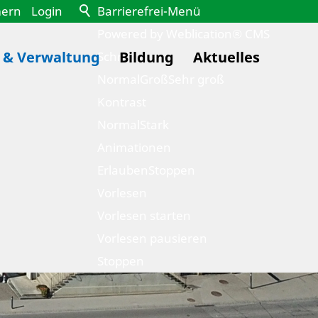
mern
Login
Barrierefrei-Menü
Powered by Weblication® CMS
k & Verwaltung
Bildung
Aktuelles
Schrift
Normal
Groß
Sehr groß
Kontrast
Normal
Stark
Animationen
Erlauben
Stoppen
Vorlesen
Vorlesen starten
Vorlesen pausieren
Stoppen