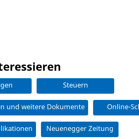
teressieren
ngen
Steuern
en und weitere Dokumente
Online-Sc
likationen
Neuenegger Zeitung