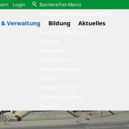
mern
Login
Barrierefrei-Menü
Powered by Weblication® CMS
k & Verwaltung
Bildung
Aktuelles
Schrift
Normal
Groß
Sehr groß
Kontrast
Normal
Stark
Animationen
Erlauben
Stoppen
Vorlesen
Vorlesen starten
Vorlesen pausieren
Stoppen