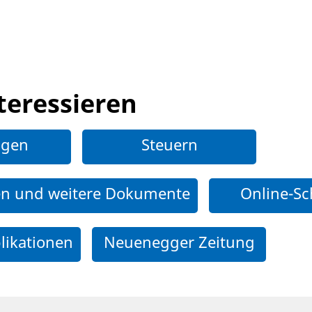
teressieren
ngen
Steuern
en und weitere Dokumente
Online-Sc
likationen
Neuenegger Zeitung