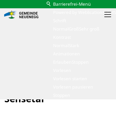
Barrierefrei-Menü
Powered by Weblication® CMS
Schrift
Normal
Groß
Sehr groß
Kontrast
Normal
Stark
Animationen
Erlauben
Stoppen
Vorlesen
zurück zur Übersicht
Vorlesen starten
Familienverein
Vorlesen pausieren
Stoppen
Sensetal