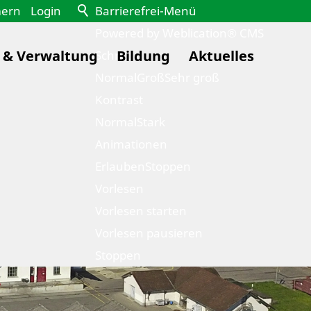
mern
Login
Barrierefrei-Menü
Powered by Weblication® CMS
k & Verwaltung
Bildung
Aktuelles
Schrift
Normal
Groß
Sehr groß
Kontrast
Normal
Stark
Animationen
Erlauben
Stoppen
Vorlesen
Vorlesen starten
Vorlesen pausieren
Stoppen