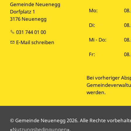
Gemeinde Neuenegg
Mo:
08.
Dorfplatz 1
3176 Neuenegg
Di:
08
031 744 01 00
Mi - Do:
08.
E-Mail schreiben
Fr:
08.
Bei vorheriger Abs
Gemeindeverwaltun
werden.
© Gemeinde Neuenegg 2026. Alle Rechte vorbehalten
«
Nutzungsbedingungen
».