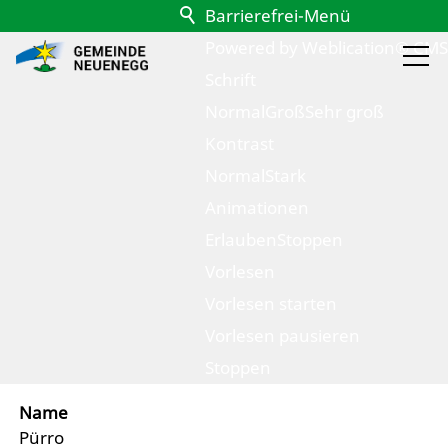
Barrierefrei-Menü
Powered by Weblication® CMS
Schrift
Normal
Groß
Sehr groß
Kontrast
Normal
Stark
Animationen
Erlauben
Stoppen
Vorlesen
zurück zur Übersicht
Vorlesen starten
Pürro Philippe
Vorlesen pausieren
Stoppen
Name
Pürro