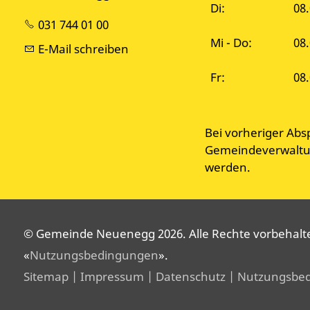
Di:
08
031 744 01 00
Mi - Do:
08.
E-Mail schreiben
Fr:
08.
Bei vorheriger Abs
Gemeindeverwaltun
werden.
© Gemeinde Neuenegg 2026. Alle Rechte vorbehalten
«
Nutzungsbedingungen
».
Sitemap
| Impressum
| Datenschutz
| Nutzungsbe