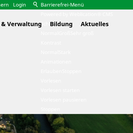
mern
Login
Barrierefrei-Menü
Powered by Weblication® CMS
k & Verwaltung
Bildung
Aktuelles
Schrift
Normal
Groß
Sehr groß
Kontrast
Normal
Stark
Animationen
Erlauben
Stoppen
Vorlesen
Vorlesen starten
Vorlesen pausieren
Stoppen