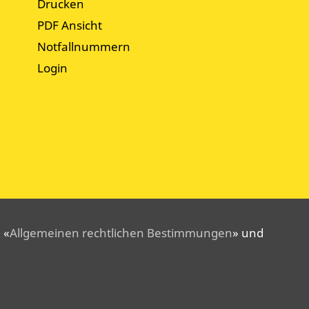
Drucken
PDF Ansicht
Notfallnummern
Login
 «
Allgemeinen rechtlichen Bestimmungen
» und