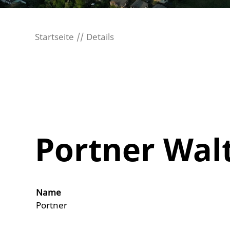
Startseite
Details
Portner Wal
Name
Portner